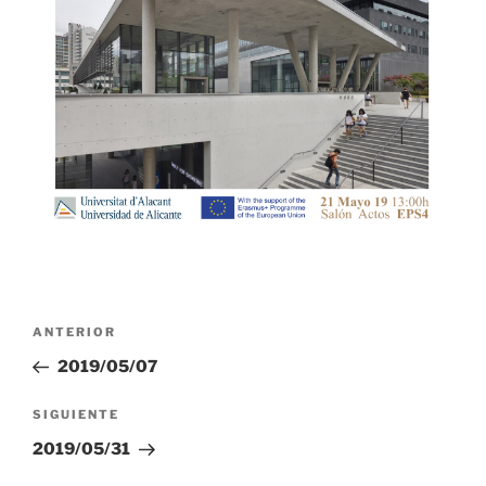
Navegación
Entrada
ANTERIOR
de
anterior:
2019/05/07
entradas
Siguiente
SIGUIENTE
entrada
2019/05/31