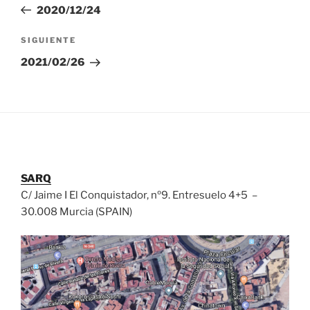
anterior:
2020/12/24
entradas
Siguiente
SIGUIENTE
entrada
2021/02/26
SARQ
C/ Jaime I El Conquistador, nº9. Entresuelo 4+5 –
30.008 Murcia (SPAIN)