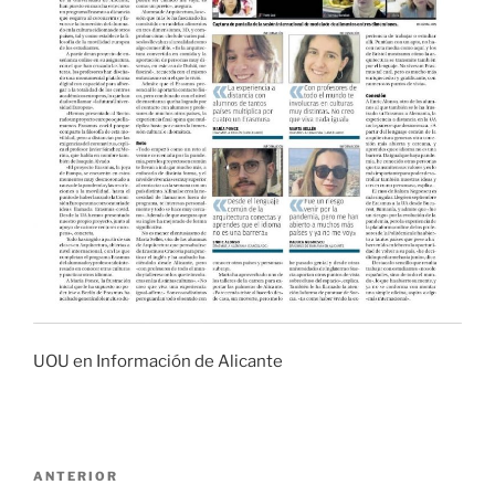
UOU en Información de Alicante
Navegación
Entrada
ANTERIOR
de